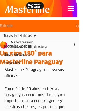
Entrada
Todas las Noticias
Masterline Group
Todas las Noticias
5 oct 2016
1 min de lectura
Un giro 180° para
Universo Naranja
Masterline Paraguay
Proyectos
Masterline Paraguay renueva sus 
oficinas
Con más de 10 años en tierras 
paraguayas decidimos dar un giro 
importante para nuestra gente y 
nuestros clientes, es por eso que 